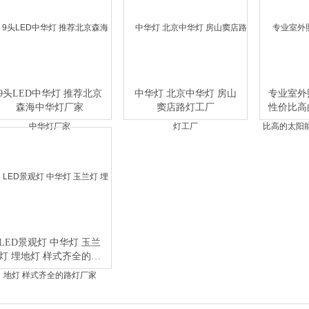
9头LED中华灯 推荐北京
中华灯 北京中华灯 房山
专业室外
森海中华灯厂家
窦店路灯工厂
性价比高
家
LED景观灯 中华灯 玉兰
灯 埋地灯 样式齐全的路
灯厂家