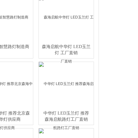
智慧路灯制造商
森海启航中华灯 LED玉兰
灯 工厂直销
华灯 推荐北京森
中华灯 LED玉兰灯 推荐
华灯供应商
森海启航路灯工厂直销