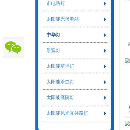
市电路灯
太阳能光伏电站
中华灯
景观灯
太阳能草坪灯
太阳能杀虫灯
太阳能庭院灯
太阳能风光互补路灯