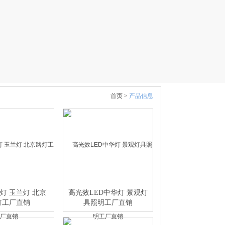
首页 >
产品信息
华灯 玉兰灯 北京
高光效LED中华灯 景观灯
灯工厂直销
具照明工厂直销