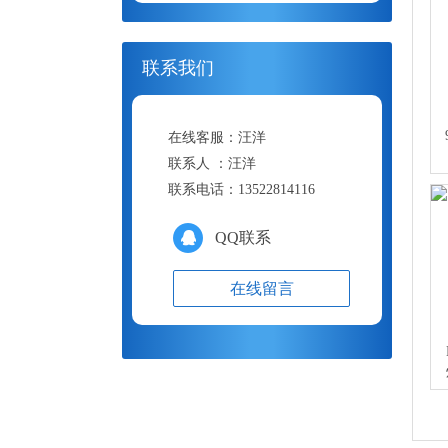
联系我们
在线客服：
汪洋
联系人 ：
汪洋
联系电话：
13522814116
QQ联系
在线留言